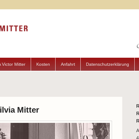
 Victor Mitter
Kosten
Anfahrt
Datenschutzerklärung
lvia Mitter
R
R
A
4