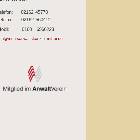
elefon:
02162
45778
elefax:
02162
560412
obil:
0160
6966223
nfo@rechtsanwaltskanzlei-mitter.de