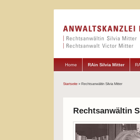
Home
RAin Silvia Mitter
RA
Startseite
» Rechtsanwältin Silvia Mitter
Sie sind hier
Rechtsanwältin Si